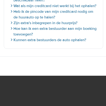
beschikbaar heeft?
Wat als mijn creditcard niet werkt bij het ophalen?
Heb ik de pincode van mijn creditcard nodig om
de huurauto op te halen?
Zijn extra's inbegrepen in de huurprijs?
Hoe kan ik een extra bestuurder aan mijn boeking
toevoegen?
Kunnen extra bestuurders de auto ophalen?